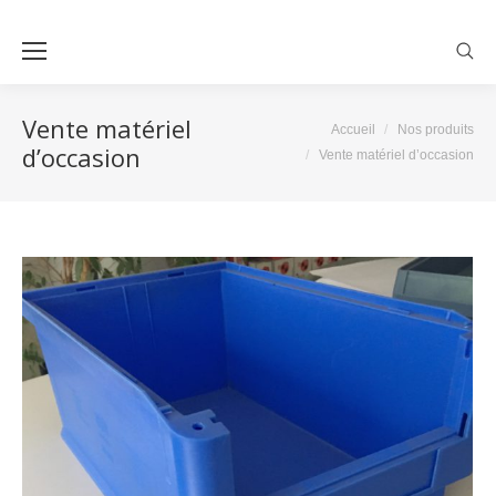
Sear
Vente matériel
Accueil
Nos produits
Vous êtes ici :
d’occasion
Vente matériel d’occasion